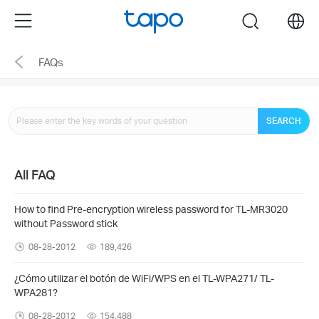
Click
Menu
search
to
skip
FAQs
the
navigation
bar
SEARCH
All FAQ
How to find Pre-encryption wireless password for TL-MR3020
without Password stick
08-28-2012
189,426
¿Cómo utilizar el botón de WiFi/WPS en el TL-WPA271/ TL-
WPA281?
08-28-2012
154,488