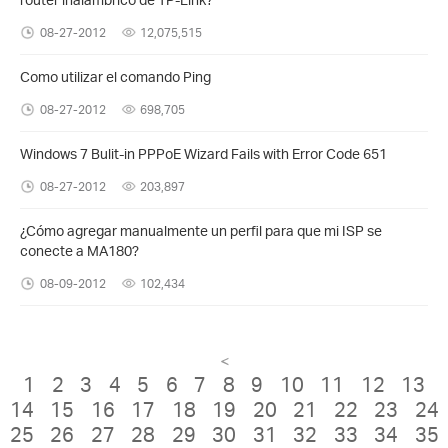
08-27-2012
12,075,515
Como utilizar el comando Ping
08-27-2012
698,705
Windows 7 Bulit-in PPPoE Wizard Fails with Error Code 651
08-27-2012
203,897
¿Cómo agregar manualmente un perfil para que mi ISP se
conecte a MA180?
08-09-2012
102,434
<
1
2
3
4
5
6
7
8
9
10
11
12
13
14
15
16
17
18
19
20
21
22
23
24
25
26
27
28
29
30
31
32
33
34
35