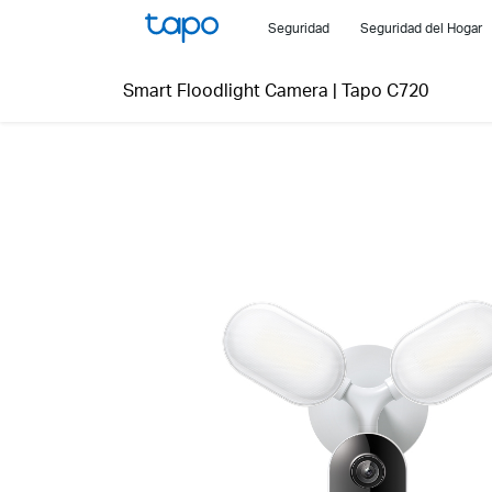
Click
Seguridad
Seguridad del Hogar
to
skip
Smart Floodlight Camera
|
Tapo C720
the
navigation
bar