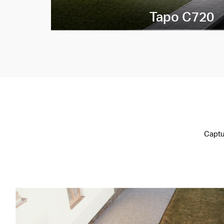
Tapo C720
Captu