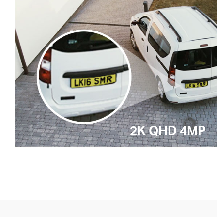
2K QHD 4MP