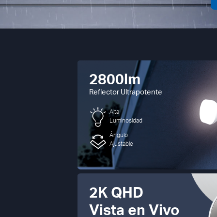
2800lm
Reflector Ultrapotente
Alta
Luminosidad
Ángulo
Ajustable
2K QHD
Vista en Vivo