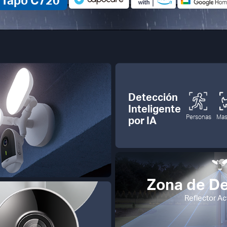
Tapo C720
Detección
Inteligente
Personas
Mas
por IA
Zona de De
Reflector A