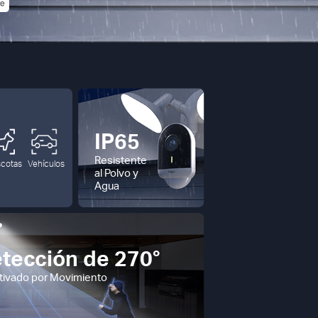
IP65
Resistente
cotas
Vehículos
al Polvo y
Agua
tección de 270°
ctivado por Movimiento