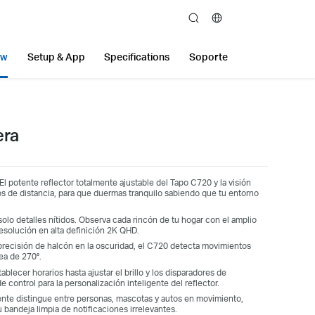
search
ew
Setup & App
Specifications
Soporte
era
 El potente reflector totalmente ajustable del Tapo C720 y la visión
os de distancia, para que duermas tranquilo sabiendo que tu entorno
solo detalles nítidos. Observa cada rincón de tu hogar con el amplio
esolución en alta definición 2K QHD.
precisión de halcón en la oscuridad, el C720 detecta movimientos
rea de 270°.
ablecer horarios hasta ajustar el brillo y los disparadores de
e control para la personalización inteligente del reflector.
igente distingue entre personas, mascotas y autos en movimiento,
 bandeja limpia de notificaciones irrelevantes.