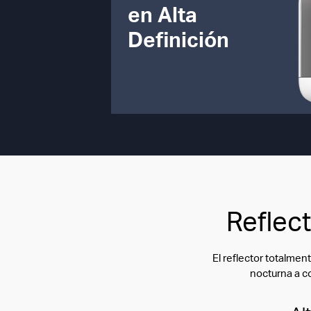
en Alta
Definición
Reflec
El reflector totalme
nocturna a co