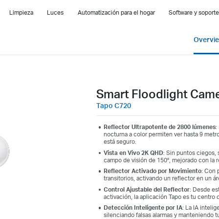
Limpieza
Luces
Automatización para el hogar
Software y soporte
Overvi
Smart Floodlight Cam
Tapo C720
Reflector Ultrapotente de 2800 lúmenes
:
nocturna a color permiten ver hasta 9 metr
está seguro.
Vista en Vivo 2K QHD
: Sin puntos ciegos, 
campo de visión de 150°, mejorado con la r
Reflector Activado por Movimiento
: Con 
transitorios, activando un reflector en un á
Control Ajustable del Reflector
: Desde est
activación, la aplicación Tapo es tu centro d
Detección Inteligente por IA
: La IA intel
silenciando falsas alarmas y manteniendo tu