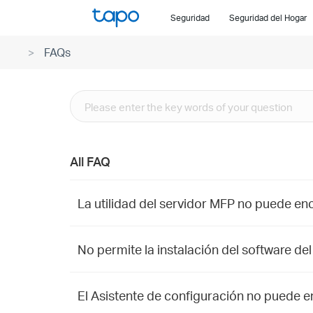
Click
Seguridad
Seguridad del Hogar
to
skip
FAQs
the
navigation
bar
All FAQ
La utilidad del servidor MFP no puede enc
No permite la instalación del software d
El Asistente de configuración no puede e