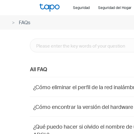
Click
Seguridad
Seguridad del Hogar
to
skip
FAQs
the
navigation
bar
All FAQ
¿Cómo eliminar el perfil de la red inalám
¿Cómo encontrar la versión del hardware 
¿Qué puedo hacer si olvido el nombre de