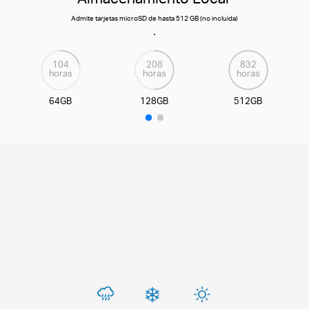
Admite tarjetas microSD de hasta 512 GB (no incluida)
.
104
208
832
horas
horas
horas
64GB
128GB
512GB