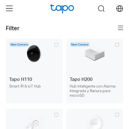
Click
Menu
search
to
skip
the
Filter
Menú.
navigation
bar
New Comers
New Comers
Tapo H110
Tapo H200
Smart IR & IoT Hub
Hub Inteligente con Alarma
Integrada y Ranura para
microSD