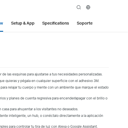
search
ew
Setup & App
Specifications
Soporte
p
dor de las esquinas para ajustarse a tus necesidades personalizadas.
 que quieras y pégala en cualquier superficie con el adhesivo 3M.
luz para relajar tu cuerpo y mente con un ambiente que marque el estado
rios y planes de cuenta regresiva para encender/apagar con el brillo o
 casa para ahuyentar a los visitantes no deseados.
tente inteligente, un hub, o conéctalo directamente a la aplicación
les para controlar tu tira de luz con Alexa o Google Assistant.