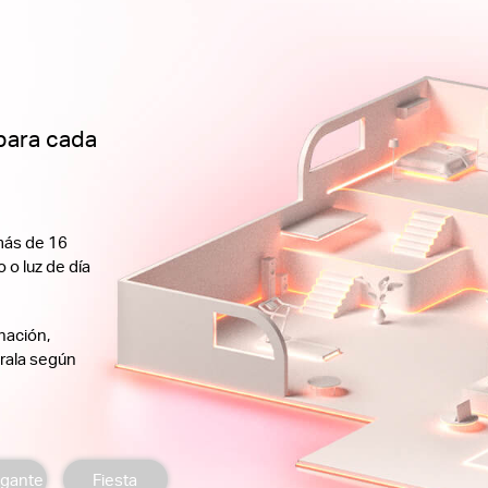
para cada
más de 16
 o luz de día
nación,
úrala según
egante
Fiesta