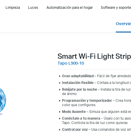
Limpieza
Luces
Automatización para el hogar
Software y soporte
Overvi
Smart Wi-Fi Light Stri
Tapo L900-10
Gran adaptabilidad
– Fácil de fijar alrede
Instalación flexible
– Córtala a la longitud
Relájate por la noche
– Instala la tira de 
de ánimo.
Programación y temporizador
– Crea hora
color que configures.
Modo Ausente
– Simula que alguien está en
Conéctalo a tu manera
– Úsalo con tu asis
Tapo. Controla la tira de luz como quieras.
Control por voz
– Usa comandos de voz simp