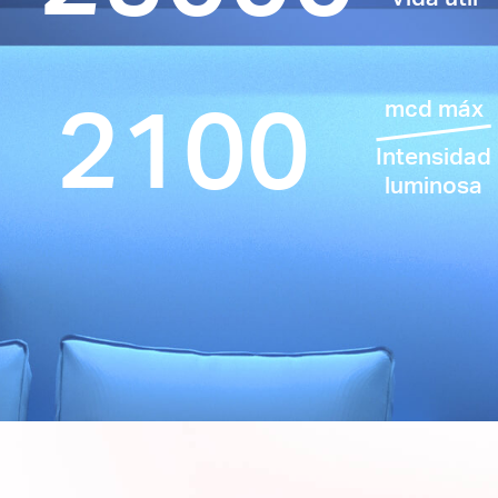
2100
mcd máx
Intensidad
luminosa