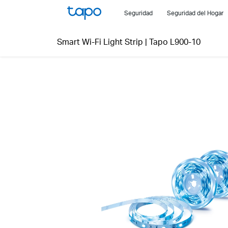
Click
Seguridad
Seguridad del Hogar
to
skip
Smart Wi-Fi Light Strip
|
Tapo L900-10
the
navigation
bar