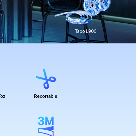
Tapo L900
Voz
Recortable