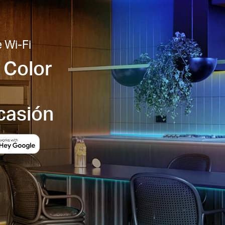
e Wi-Fi
 Color
casión