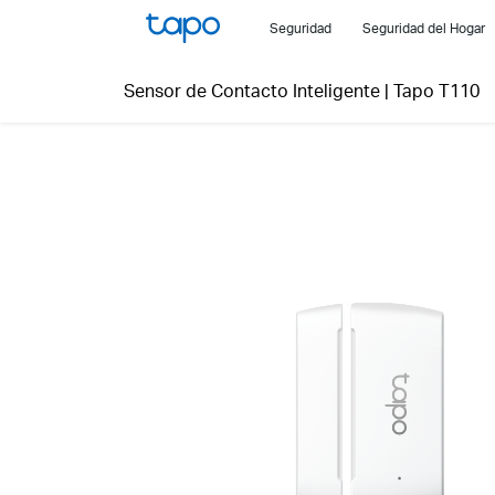
Click
Seguridad
Seguridad del Hogar
to
skip
Sensor de Contacto Inteligente
|
Tapo T110
the
navigation
bar