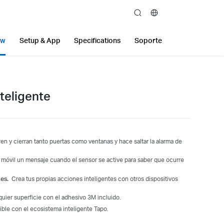
search
ew
Setup & App
Specifications
Soporte
teligente
ren y cierran tanto puertas como ventanas y hace saltar la alarma de
 móvil un mensaje cuando el sensor se active para saber que ocurre
tes.
Crea tus propias acciones inteligentes con otros dispositivos
uier superficie con el adhesivo 3M incluido.
ible con el ecosistema inteligente Tapo.