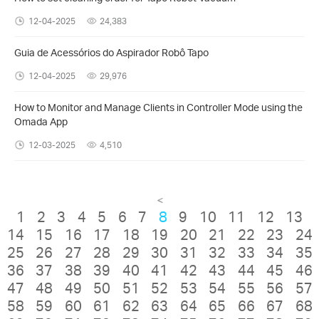
12-04-2025
24,383
Guia de Acessórios do Aspirador Robô Tapo
12-04-2025
29,976
How to Monitor and Manage Clients in Controller Mode using the
Omada App
12-03-2025
4,510
<
1
2
3
4
5
6
7
8
9
10
11
12
13
14
15
16
17
18
19
20
21
22
23
24
25
26
27
28
29
30
31
32
33
34
35
36
37
38
39
40
41
42
43
44
45
46
47
48
49
50
51
52
53
54
55
56
57
58
59
60
61
62
63
64
65
66
67
68