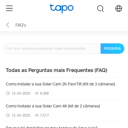
Click
Menu
search
to
skip
FAQ's
the
navigation
bar
PESQUISA
Todas as Perguntas mais Frequentes (FAQ)
Como instalar a sua Solar Cam 2K Pan/Tilt (Kit de 2 câmaras)
12-24-2025
9,366
Como Instalar a sua Solar Cam 4K (kit de 2 câmaras)
12-24-2025
7,517
Por que há depósitos no meu tanque de água suja?