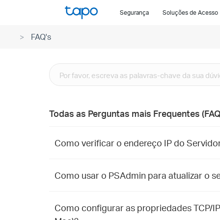
Click
Segurança
Soluções de Acesso
to
skip
FAQ's
the
navigation
bar
Todas as Perguntas mais Frequentes (FAQ
Como verificar o endereço IP do Servido
Como usar o PSAdmin para atualizar o s
Como configurar as propriedades TCP/IP