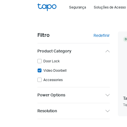
Click
Segurança
Soluções de Acesso
to
skip
the
navigation
Filtro
Redefinir
bar
B
Product Category
Door Lock
Video Doorbell
Accessories
Power Options
T
Ta
Resolution