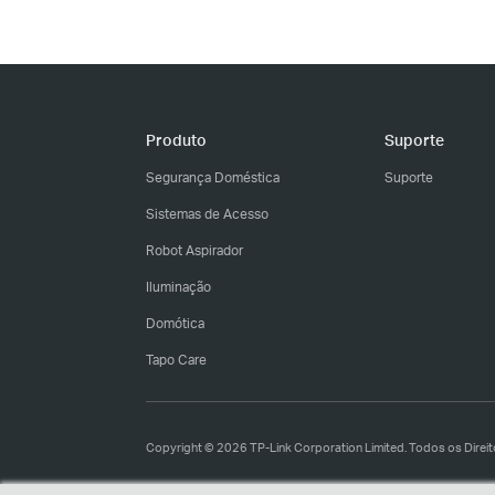
Produto
Suporte
Segurança Doméstica
Suporte
Sistemas de Acesso
Robot Aspirador
Iluminação
Domótica
Tapo Care
Copyright © 2026 TP-Link Corporation Limited. Todos os Direi