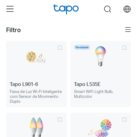
Click
Menu
search
to
skip
the
Filtro
Menu
navigation
bar
Novidade
Tapo L901-6
Tapo L535E
Faixa de Luz Wi-Fi Inteligente
Smart WiFi Light Bulb,
com Sensor de Movimento
Multicolor
Duplo