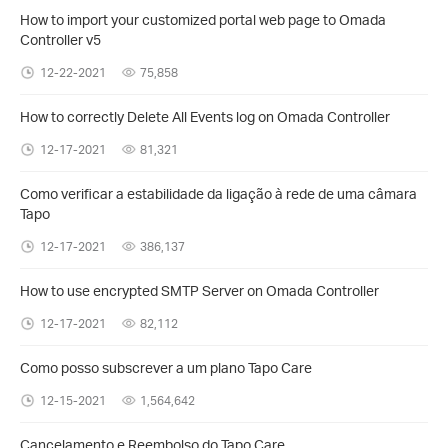
How to import your customized portal web page to Omada
Controller v5
12-22-2021
75,858
How to correctly Delete All Events log on Omada Controller
12-17-2021
81,321
Como verificar a estabilidade da ligação à rede de uma câmara
Tapo
12-17-2021
386,137
How to use encrypted SMTP Server on Omada Controller
12-17-2021
82,112
Como posso subscrever a um plano Tapo Care
12-15-2021
1,564,642
Cancelamento e Reembolso do Tapo Care