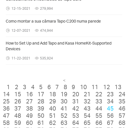
12-15-2021
279,994
Como montar a sua câmara Tapo C200 numa parede
12-07-2021
474,944
How to Set Up and Add Tapo and Kasa HomeKit-Supported
Devices
11-22-2021
535,924
<
1
2
3
4
5
6
7
8
9
10
11
12
13
14
15
16
17
18
19
20
21
22
23
24
25
26
27
28
29
30
31
32
33
34
35
36
37
38
39
40
41
42
43
44
45
46
47
48
49
50
51
52
53
54
55
56
57
58
59
60
61
62
63
64
65
66
67
68