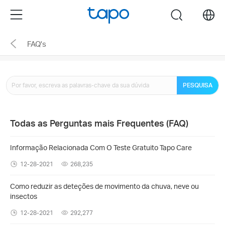
Click
Menu
search
to
skip
FAQ's
the
navigation
bar
PESQUISA
Todas as Perguntas mais Frequentes (FAQ)
Informação Relacionada Com O Teste Gratuito Tapo Care
12-28-2021
268,235
Como reduzir as deteções de movimento da chuva, neve ou
insectos
12-28-2021
292,277