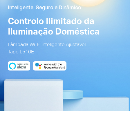
Inteligente. Seguro e Dinâmico.
Controlo Ilimitado da
Iluminação Doméstica
Lâmpada Wi-Fi Inteligente Ajustável
Tapo L510E