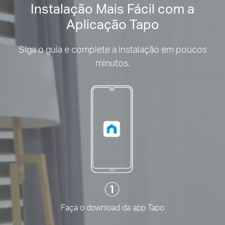
Instalação Mais Fácil com a
Aplicação Tapo
Siga o guia e complete a instalação em poucos
minutos.
Faça o download da app Tapo