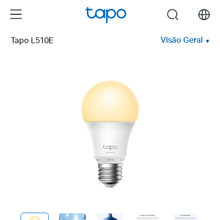
Click
Menu
search
to
skip
Visão Geral
Tapo L510E
the
navigation
bar