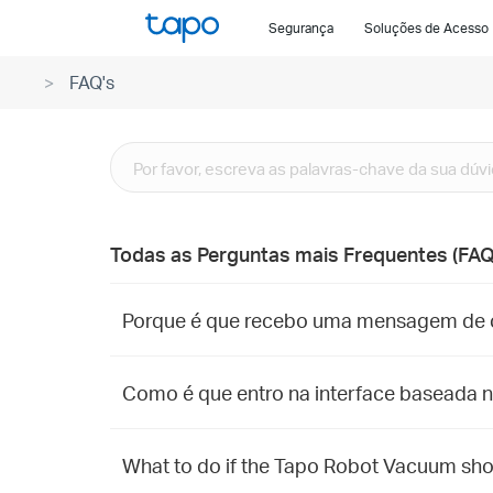
Click
Segurança
Soluções de Acesso
to
skip
FAQ's
the
navigation
bar
Todas as Perguntas mais Frequentes (FAQ
Porque é que recebo uma mensagem de co
Como é que entro na interface baseada n
What to do if the Tapo Robot Vacuum sho