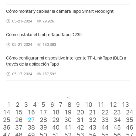
Cómo montar y cablear la cámara Tapo Smart Floodlight
05-21-2024
79,926
Cómo instalar el timbre Tapo Tapo D235
05-21-2024
130,383
Cómo configurar mi dispositivo inteligente TP-Link Tapo (BLE) a
través de la aplicación Tapo
05-17-2024
157,592
<
1
2
3
4
5
6
7
8
9
10
11
12
13
14
15
16
17
18
19
20
21
22
23
24
25
26
27
28
29
30
31
32
33
34
35
36
37
38
39
40
41
42
43
44
45
46
47
48
49
50
51
52
53
54
55
56
57