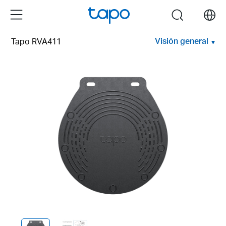
Click
Menu
search
to
skip
Visión general
Tapo RVA411
the
navigation
bar