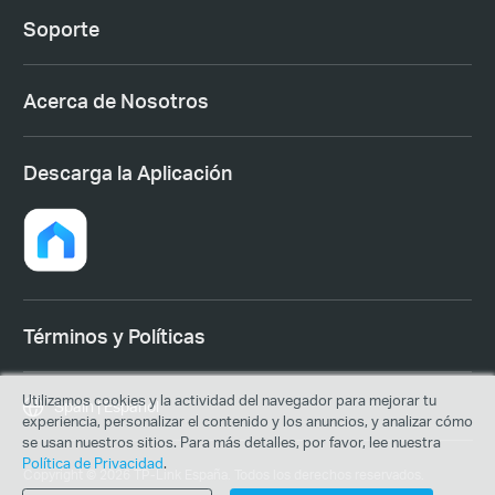
Soporte
Acerca de Nosotros
Descarga la Aplicación
Términos y Políticas
Utilizamos cookies y la actividad del navegador para mejorar tu
Spain | Español
experiencia, personalizar el contenido y los anuncios, y analizar cómo
se usan nuestros sitios. Para más detalles, por favor, lee nuestra
Política de Privacidad
.
Copyright © 2026 TP-Link España. Todos los derechos reservados.