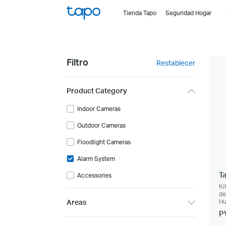
Click
Tienda Tapo
Seguridad Hogar
to
skip
the
navigation
Filtro
Restablecer
bar
Product Category
Indoor Cameras
Outdoor Cameras
Floodlight Cameras
Alarm System
T
Accessories
Ki
de
Areas
Hu
P