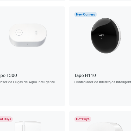
New Comers
apo T300
Tapo H110
nsor de Fugas de Agua Inteligente
Controlador de Infrarrojos Inteligen
ot Buys
Hot Buys