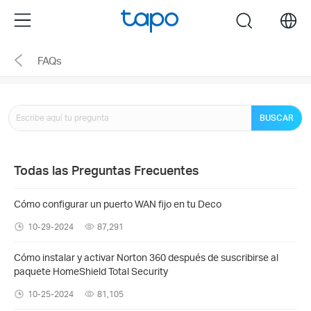
Click
Menu
search
to
skip
FAQs
the
navigation
bar
BUSCAR
Todas las Preguntas Frecuentes
Cómo configurar un puerto WAN fijo en tu Deco
10-29-2024
87,291
Cómo instalar y activar Norton 360 después de suscribirse al
paquete HomeShield Total Security
10-25-2024
81,105