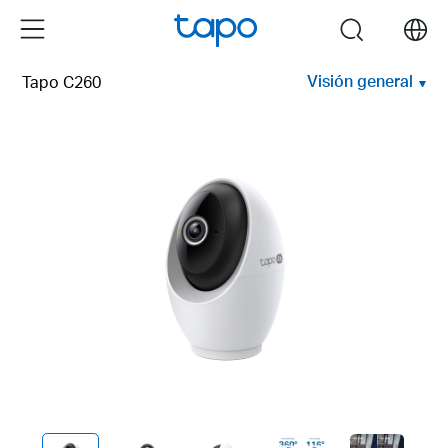
Click
Menu
search
to
skip
Visión general
Tapo C260
the
navigation
bar