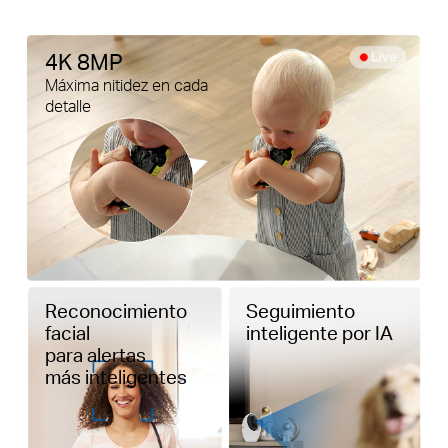
4K 8MP
Máxima nitidez en cada
detalle
Reconocimiento
Seguimiento
facial
inteligente por IA
para alertas
más inteligentes