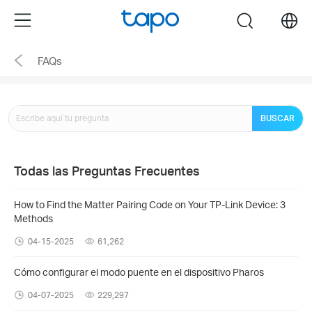
Click
Menu
search
to
skip
FAQs
the
navigation
bar
BUSCAR
Todas las Preguntas Frecuentes
How to Find the Matter Pairing Code on Your TP-Link Device: 3
Methods
04-15-2025
61,262
Cómo configurar el modo puente en el dispositivo Pharos
04-07-2025
229,297