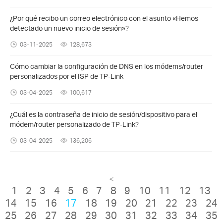
¿Por qué recibo un correo electrónico con el asunto «Hemos
detectado un nuevo inicio de sesión»?
03-11-2025
128,673
Cómo cambiar la configuración de DNS en los módems/router
personalizados por el ISP de TP-Link
03-04-2025
100,617
¿Cuál es la contraseña de inicio de sesión/dispositivo para el
módem/router personalizado de TP-Link?
03-04-2025
136,206
<
1
2
3
4
5
6
7
8
9
10
11
12
13
14
15
16
17
18
19
20
21
22
23
24
25
26
27
28
29
30
31
32
33
34
35