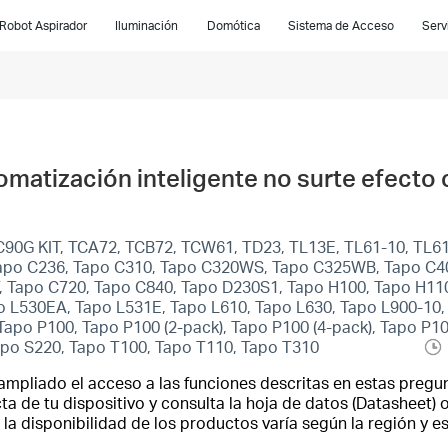
Robot Aspirador
Iluminación
Domótica
Sistema de Acceso
Serv
tomatización inteligente no surte efect
90G KIT, TCA72, TCB72, TCW61, TD23, TL13E, TL61-10, TL61
Tapo C236, Tapo C310, Tapo C320WS, Tapo C325WB, Tapo C4
 Tapo C720, Tapo C840, Tapo D230S1, Tapo H100, Tapo H110
 L530EA, Tapo L531E, Tapo L610, Tapo L630, Tapo L900-10, 
Tapo P100, Tapo P100 (2-pack), Tapo P100 (4-pack), Tapo P1
apo S220, Tapo T100, Tapo T110, Tapo T310
ampliado el acceso a las funciones descritas en estas pregun
a de tu dispositivo y consulta la hoja de datos (Datasheet) o
la disponibilidad de los productos varía según la región y 