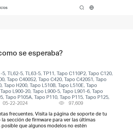
icios
search
o como se esperaba?
-5, TL62-5, TL63-5, TP11, Tapo C110P2, Tapo C120,
00, Tapo C400S2, Tapo C420, Tapo C420S1, Tapo
, Tapo H200, Tapo L510B, Tapo L510E, Tapo
Tapo L900-20, Tapo L900-5, Tapo L901-6, Tapo
05, Tapo P105A, Tapo P110, Tapo P115, Tapo P125,
05-22-2024
97,609
tas frecuentes. Visita la página de soporte de tu
 la sección de firmware para ver las últimas
es posible que algunos modelos no estén