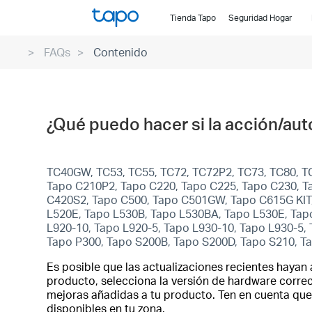
Click
Tienda Tapo
Seguridad Hogar
to
skip
FAQs
Contenido
the
navigation
bar
¿Qué puedo hacer si la acción/au
TC40GW, TC53, TC55, TC72, TC72P2, TC73, TC80, TC
Tapo C210P2, Tapo C220, Tapo C225, Tapo C230, 
C420S2, Tapo C500, Tapo C501GW, Tapo C615G KIT,
L520E, Tapo L530B, Tapo L530BA, Tapo L530E, Tapo
L920-10, Tapo L920-5, Tapo L930-10, Tapo L930-5, 
Tapo P300, Tapo S200B, Tapo S200D, Tapo S210, T
Es posible que las actualizaciones recientes hayan 
producto, selecciona la versión de hardware correct
mejoras añadidas a tu producto. Ten en cuenta que 
disponibles en tu zona.