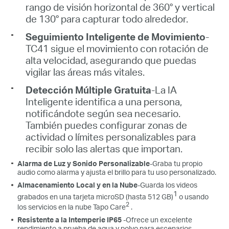
rango de visión horizontal de 360° y vertical
de 130° para capturar todo alrededor.
Seguimiento Inteligente de Movimiento
-
TC41 sigue el movimiento con rotación de
alta velocidad, asegurando que puedas
vigilar las áreas más vitales.
Detección Múltiple Gratuita
-La IA
Inteligente identifica a una persona,
notificándote según sea necesario.
También puedes configurar zonas de
actividad o límites personalizables para
recibir solo las alertas que importan.
Alarma de Luz y Sonido Personalizable
-
Graba tu propio
audio como alarma y ajusta el brillo para tu uso
personalizado.
Almacenamiento Local y en la Nube
-
Guarda
los videos
1
grabados
en una
tarjeta microSD
(
hasta 512 GB
)
o usando
2
los
servicios en la nube
Tapo
Care
.
Resistente a la Intemperie IP65
-
Ofrece un excelente
rendimiento a prueba de agua y polvo para escenarios