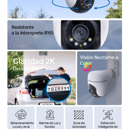
Resistente
a la Intemperie IP65
Visión Nocturna a
Claridad 2K
Color
Detalles Nítidos
Almacenamiento
Alarma de Luz y
Zona de
Detección
Local y en la
Sonido
Actividad
Inteligente de