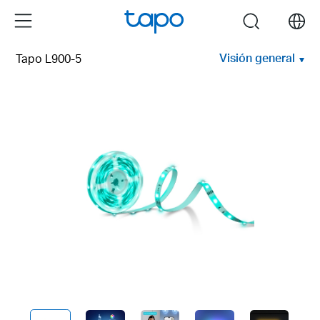
Click
Menu
search
to
skip
Visión general
Tapo L900-5
the
navigation
bar