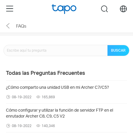
Click
Menu
search
to
skip
FAQs
the
navigation
bar
BUSCAR
Todas las Preguntas Frecuentes
¿Cómo comparto una unidad USB en mi Archer C7/C5?
08-19-2022
165,869
Cómo configurar y utilizar la función de servidor FTP en el
enrutador Archer C8, C9, C5 V2
08-19-2022
140,346