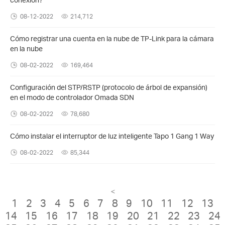
08-12-2022
214,712
Cómo registrar una cuenta en la nube de TP-Link para la cámara
en la nube
08-02-2022
169,464
Configuración del STP/RSTP (protocolo de árbol de expansión)
en el modo de controlador Omada SDN
08-02-2022
78,680
Cómo instalar el interruptor de luz inteligente Tapo 1 Gang 1 Way
08-02-2022
85,344
<
1
2
3
4
5
6
7
8
9
10
11
12
13
14
15
16
17
18
19
20
21
22
23
24