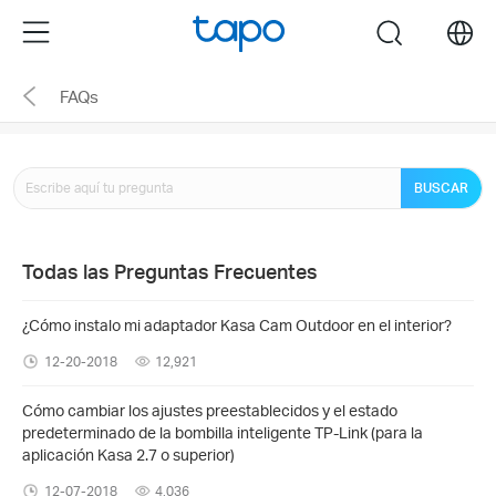
Click
Menu
search
to
skip
FAQs
the
navigation
bar
BUSCAR
Todas las Preguntas Frecuentes
¿Cómo instalo mi adaptador Kasa Cam Outdoor en el interior?
12-20-2018
12,921
Cómo cambiar los ajustes preestablecidos y el estado
predeterminado de la bombilla inteligente TP-Link (para la
aplicación Kasa 2.7 o superior)
12-07-2018
4,036