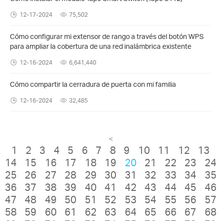
12-17-2024
75,502
Cómo configurar mi extensor de rango a través del botón WPS
para ampliar la cobertura de una red inalámbrica existente
12-16-2024
6,641,440
Cómo compartir la cerradura de puerta con mi familia
12-16-2024
32,485
<
1
2
3
4
5
6
7
8
9
10
11
12
13
14
15
16
17
18
19
20
21
22
23
24
25
26
27
28
29
30
31
32
33
34
35
36
37
38
39
40
41
42
43
44
45
46
47
48
49
50
51
52
53
54
55
56
57
58
59
60
61
62
63
64
65
66
67
68