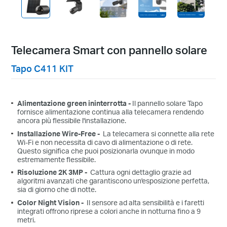
Telecamera Smart con pannello solare
Tapo C411 KIT
Alimentazione green ininterrotta -
Il pannello solare Tapo
fornisce alimentazione continua alla telecamera rendendo
ancora più flessibile l'installazione.
Installazione Wire-Free -
La telecamera si connette alla rete
Wi-Fi e non necessita di cavo di alimentazione o di rete.
High-Efficiency Solar Cells
Questo significa che puoi posizionarla ovunque in modo
estremamente flessibile.
The premium solar panel constructed of
Risoluzione 2K 3MP -
Cattura ogni dettaglio grazie ad
monocrystalline silicon cells harnesses the sun's
algoritmi avanzati che garantiscono un'esposizione perfetta,
sia di giorno che di notte.
energy with more efficiency than traditional panels,
Color Night Vision -
Il sensore ad alta sensibilità e i faretti
keeping your devices charged and ready.
integrati offrono riprese a colori anche in notturna fino a 9
metri.