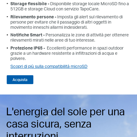
Storage flessibile -
Disponibile storage locale MicroSD fino a
512GB e storage Cloud con servizio TapoCare.
Rilevamento persone -
Imposta gli alert sul rilevamento di
persone per evitare che il passaggio di altri oggetti in
movimento inneschi allarmi indesiderati.
Notifiche Smart -
Personalizza le zone di attività per ottenere
rilevamenti mirati nelle aree di tuo interesse.
Protezione IP65 -
Eccellenti performance in spazi outdoor
grazie a un hardware resistente a infiltrazioni di acqua e
polvere.
Scopri di più sulla compatibilità microSD
Long-Lasting Rechargeable Battery
Acquista
No sun? No problem—the built-in long-lasting
rechargeable battery ensures power for up to 180
2
days
on a single charge, guaranteeing
L'energia del sole per una
uninterrupted performance.
casa sicura, senza
interruzioni