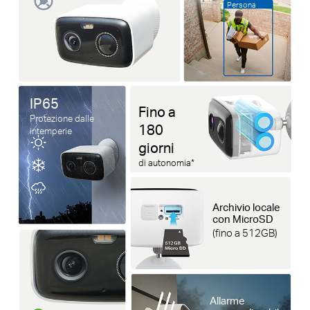
Persona
IP65
Fino a
Protezione dalle
180
intemperie
giorni
di autonomia*
Archivio locale
con MicroSD
(fino a 512GB)
Allarme