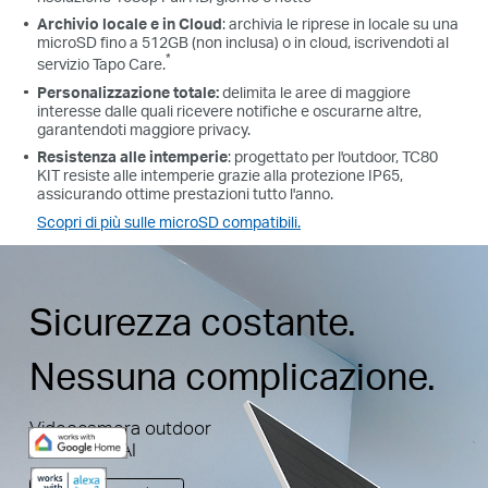
Archivio locale e in Cloud
: archivia le riprese in locale su una
microSD fino a 512GB (non inclusa) o in cloud, iscrivendoti al
*
servizio Tapo Care.
Personalizzazione totale:
delimita le aree di maggiore
interesse dalle quali ricevere notifiche e oscurarne altre,
garantendoti maggiore privacy.
Resistenza alle intemperie
:
progettato per l'outdoor, TC80
KIT resiste alle intemperie grazie alla protezione IP65,
assicurando ottime prestazioni tutto l'anno.
Scopri di più sulle microSD compatibili.
Sicurezza costante.
Nessuna complicazione.
Videocamera outdoor
con Smart AI