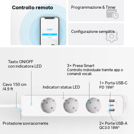
Controllo remoto
Programmazione & Timer
Configurazione semplice
Tasto ON/OFF
3× Prese Smart
con indicatore LED
Controllo individuale tramite app o
comandi vocali.
1× Porta USB-C
Cavo 150 cm
Indicatori status LED
PD 18W¹
/4.9 ft
Protezione sovracorrente
2× Porte USB-A
QC3.0 18W¹