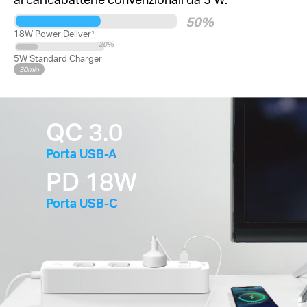
50%
18W Power Deliver¹
20%
5W Standard Charger
30min
QC 3.0
Porta USB-A
PD 18W
Porta USB-C