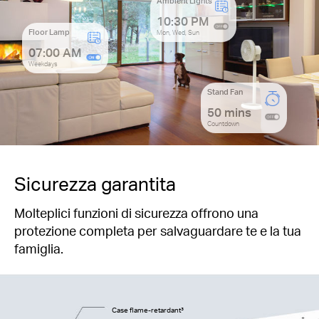
Ambient Lights
10:30 PM
Floor Lamp
Mon, Wed, Sun
07:00 AM
Weekdays
Stand Fan
50 mins
Countdown
Sicurezza garantita
Molteplici funzioni di sicurezza offrono una
protezione completa per salvaguardare te e la tua
famiglia.
Case flame-retardant³