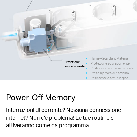
Flame-Retardant Material
Protezione
Protezione sovracorrente
sovracorrente
Protezione surriscaldamento
Prese a prova di bambino
Resistente e anti-ruggine
Power-Off Memory
Interruzioni di corrente? Nessuna connessione
internet? Non c'è problema! Le tue routine si
attiveranno come da programma.