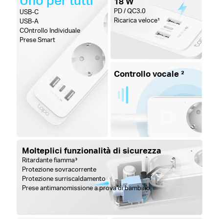
18 W
PD / QC3.0
USB-C
Ricarica veloce¹
USB-A
COntrollo Individuale
Prese Smart
Controllo vocale ²
Molteplici funzionalità di sicurezza
Ritardante fiamma³
Protezione sovracorrente
Protezione surriscaldamento
Prese antimanomissione a prova di bambino