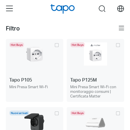
Click
Menu
search
to
skip
the
Filtro
Menu
navigation
bar
Hot Buys
Hot Buys
Tapo P105
Tapo P125M
Mini Presa Smart Wi-Fi
Mini Presa Smart Wi-Fi con
monitoraggio consumi |
Certificata Matter
Nuovi arrivati
Hot Buys