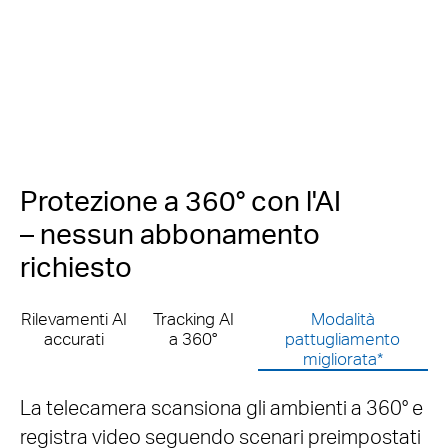
Protezione a 360° con l'AI
– nessun abbonamento
richiesto
Rilevamenti AI
Tracking AI
Modalità
accurati
a 360°
pattugliamento
migliorata*
L'intelligenza artificiale identifica persone,
animali domestici e veicoli, inviando avvisi solo