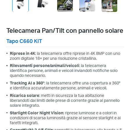
Telecamera Pan/Tilt con pannello solare
Tapo C660 KIT
Riprese in 4K
: la telecamera offre riprese in 4K 8MP con uno
zoom digitale 18× per una risoluzione cristallina.
Rilevamenti persone/animali/veicoli
: la telecamera
identifica persone, animali e veicoli inviandoti notifiche solo
quando necessario.
Tracking AI a 360°
: la telecamera offre una copertura a 360°
e identifica accuratamente persone, animali e veicoli.
Ricarica solare
: metti in sicurezza la tua abitazione
liberandoti dai limiti delle prese di corrente grazie al pannello
solare integrato.
Starlight Color Night Vision
: riprese luminose e a colori in
condizioni di scarsa luminosità grazie al sensore starlight e ai
faretti integrati.
Connettività 2.4/5 GHz:
connetti la telecamera alla banda a 5