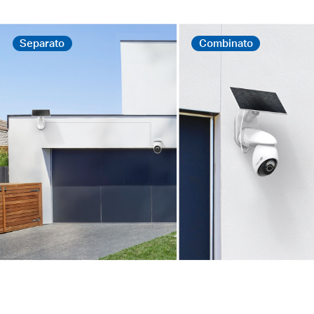
45 minuti
di luce solare diretta
assicurano operatività per tutto il
§
giorno,
eliminando i problemi di ricarica.
10000mAh
batteria ricaricabile
dura a lungo con una singola carica, garantendo
prestazioni ininterrotte anche in assenza di luce
solare.