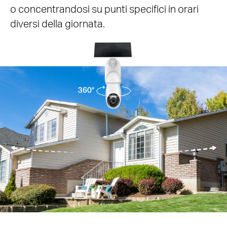
quando effettivamente necessario. Aumenta
la precisione del rilevamento delle persone al
96%, riducendo i falsi allarmi che scambiano
oggetti a forma di persona per persone.
Persona
Veicolo
Animale
ora
Rilevamento persona
“Tapo C660 KIT” :
Persona rilevata alle
11:30, 01/01/2025.