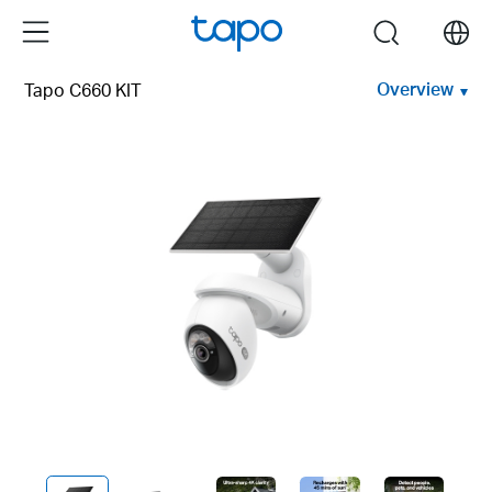
Click
Menu
search
to
skip
Overview
Tapo C660 KIT
the
navigation
bar