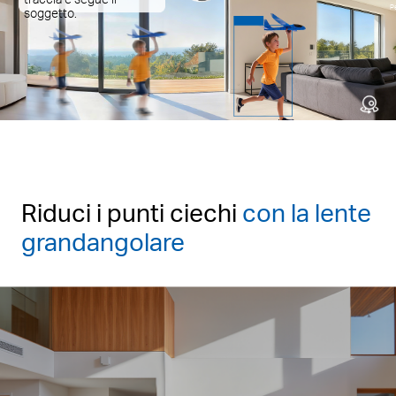
P
soggetto.
Riduci i punti ciechi
con la lente
grandangolare