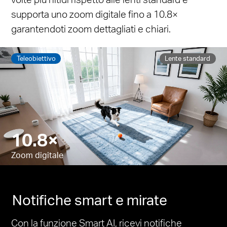
supporta uno zoom digitale fino a 10.8×
garantendoti zoom dettagliati e chiari.
Teleobiettivo
Lente standard
10.8×
Pause
Pause
Zoom digitale
Notifiche smart e mirate
Con la funzione Smart AI, ricevi notifiche