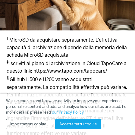
†
MicroSD da acquistare sepratamente. L'effettiva
capacità di archiviazione dipende dalla memoria della
scheda MicroSD acquistata.
‡
Iscriviti al piano di archiviazione in Cloud TapoCare a
questo link: https://www.tapo.com/tapocare/
§
Gli hub H500 e H200 vanno acquistati
separatamente. La compatibilità effettiva può variare.
Per informazioni accurate, consultare l'elenco ufficiale
We use cookies and browser activity to improve your experience,
dei dispositivi supportati da H500 e H200.
personalize content and ads, and analyze how our sites are used. For
△
È necessario effettuare uno zoom manuale per
more details, please read
our Privacy Policy
.
ingrandire l’immagine dell’obiettivo PT durante il live
Impostazioni cookie
Accetta tutti i cookie
viewing. Seguire le istruzioni nell’app Tapo. Il
funzionamento effettivo può variare.