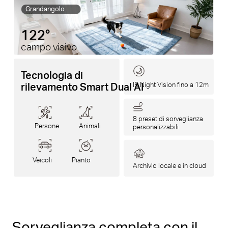
Grandangolo
122°
campo visivo
Tecnologia di
rilevamento Smart Dual AI
IR Night Vision fino a 12m
8 preset di sorveglianza
Persone
Animali
personalizzabili
Veicoli
Pianto
Archivio locale e in cloud
Sorveglianza completa con il