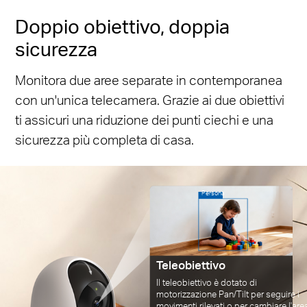
Doppio obiettivo, doppia
sicurezza
Monitora due aree separate in contemporanea
con un'unica telecamera. Grazie ai due obiettivi
ti assicuri una riduzione dei punti ciechi e una
sicurezza più completa di casa.
Persona
Teleobiettivo
Il teleobiettivo è dotato di
motorizzazione Pan/Tilt per seguire i
movimenti rilevati o per cambiare l'are