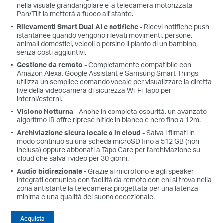
nella visuale grandangolare e la telecamera motorizzata
Pan/Tilt la metterà a fuoco all'istante.
Rilevamenti Smart Dual AI e notifiche -
Ricevi notifiche push
istantanee quando vengono rilevati movimenti, persone,
animali domestici, veicoli o persino il pianto di un bambino,
senza costi aggiuntivi.
Gestione da remoto
- Completamente compatibile con
Amazon Alexa, Google Assistant e Samsung Smart Things,
utilizza un semplice comando vocale per visualizzare la diretta
live della videocamera di sicurezza Wi-Fi Tapo per
interni/esterni.
Visione Notturna
- Anche in completa oscurità, un avanzato
algoritmo IR offre riprese nitide in bianco e nero fino a 12m.
Archiviazione sicura locale o in cloud -
Salva i filmati in
modo continuo su una scheda microSD fino a 512 GB (non
inclusa) oppure abbonati a Tapo Care per l'archiviazione su
cloud che salva i video per 30 giorni.
Audio bidirezionale -
Grazie al microfono e agli speaker
integrati comunica con facilità da remoto con chi si trova nella
zona antistante la telecamera; progettata per una latenza
minima e una qualità del suono eccezionale.
Acquista