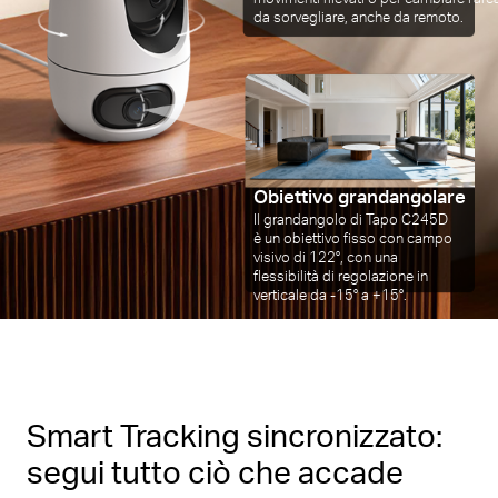
da sorvegliare, anche da remoto.
Obiettivo grandangolare
Il grandangolo di Tapo C245D
è un obiettivo fisso con campo
visivo di 122°, con una
flessibilità di regolazione in
verticale da -15° a +15°.
Smart Tracking sincronizzato:
segui tutto ciò che accade