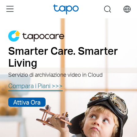
Click
Menu
search
to
skip
the
navigation
bar
Smarter Care. Smarter
Living
Servizio di archiviazione video in Cloud
Compara i Piani >>>
Attiva Ora