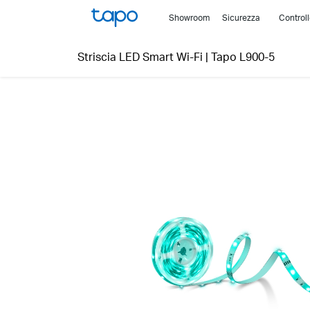
Click
Showroom
Sicurezza
Control
to
skip
Striscia LED Smart Wi-Fi
|
Tapo L900-5
the
navigation
bar