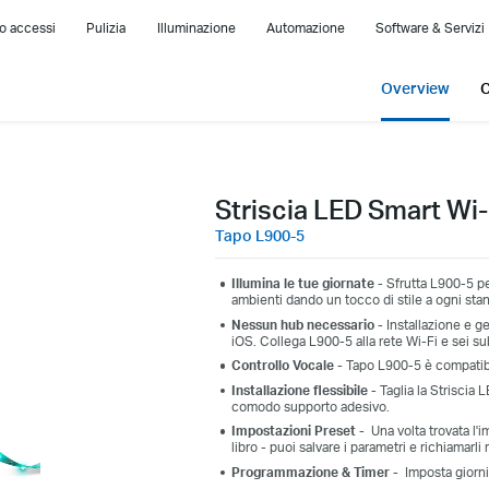
lo accessi
Pulizia
Illuminazione
Automazione
Software & Servizi
Overview
C
Striscia LED Smart Wi-
Tapo L900-5
Illumina le tue giornate
- Sfrutta L900-5 pe
ambienti dando un tocco di stile a ogni stan
Nessun hub necessario
- Installazione e g
iOS. Collega L900-5 alla rete Wi-Fi e sei su
Controllo Vocale
- Tapo L900-5 è compatib
Installazione flessibile -
Taglia la Striscia 
comodo supporto adesivo.
Impostazioni Preset -
Una volta trovata l'i
libro - puoi salvare i parametri e richiamarl
Programmazione & Timer -
Imposta giorni