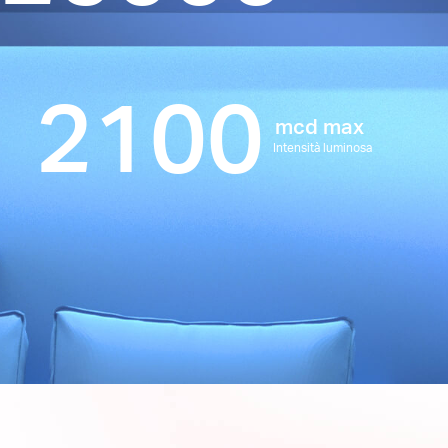
2100
mcd max
Intensità luminosa