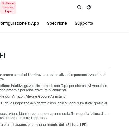
search
onfigurazione & App
Specifiche
Supporto
Fi
r creare sceari di illuminazione automatizzati e personalizzare i tuoi
za.
estione intuitiva grazie alla comoda app Tapo per dispositivi Android e
bito pronto a personalizzare i tuoi ambienti.
ile con Amazon Alexa e Google Assistant.
LED della lunghezza desiderata e applicala su ogni superficie grazie al
mpostazione ideale - per una cena, una serata film o per la lettura di un
i rapidamente tramite l'app Tapo.
 e orari di accensione e spegnimento della Striscia LED.