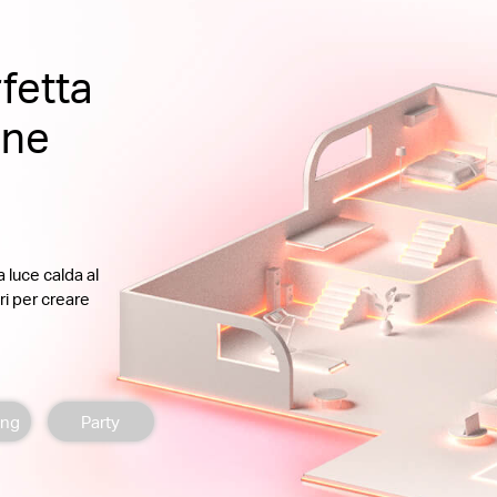
fetta
one
a luce calda al
ri per creare
ing
Party