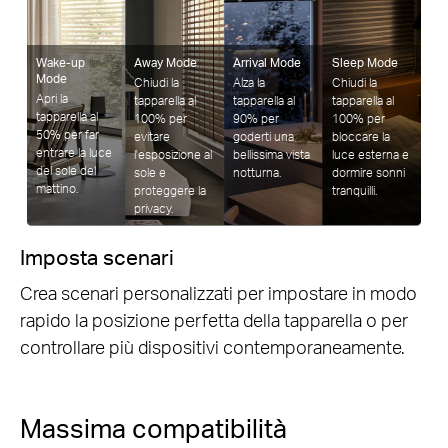
Wake-up
Away Mode
Arrival Mode
Sleep Mode
Mode
Chiudi la
Alza la
Chiudi la
Apri la
tapparella al
tapparella al
tapparella al
tapparella al
100% per
90% per
100% per
50% per far
evitare
goderti una
bloccare la
entrare la luce
l'esposizione al
bellissima vista
luce esterna e
del sole del
sole e
notturna.
dormire sonni
mattino.
proteggere la
tranquilli.
privacy.
Imposta scenari
Crea scenari personalizzati per impostare in modo
rapido la posizione perfetta della tapparella o per
controllare più dispositivi contemporaneamente.
Massima compatibilità