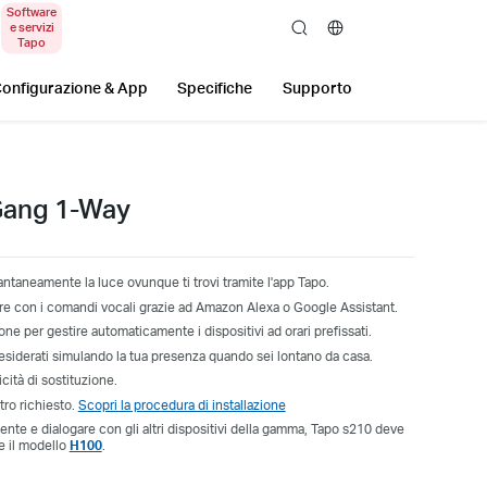
search
onfigurazione & App
Specifiche
Supporto
-Gang 1-Way
ntaneamente la luce ovunque ti trovi tramite l'app Tapo.
tore con i comandi vocali grazie ad Amazon Alexa o Google Assistant.
ne per gestire automaticamente i dispositivi ad orari prefissati.
desiderati simulando la tua presenza quando sei lontano da casa.
ità di sostituzione.
ro richiesto.
Scopri la procedura di installazione
nte e dialogare con gli altri dispositivi della gamma, Tapo s210 deve
e il modello
H100
.