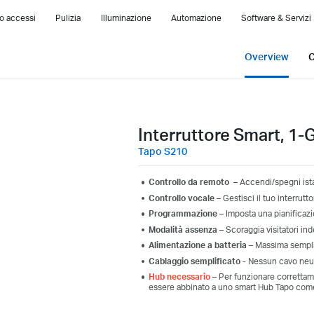
lo accessi
Pulizia
Illuminazione
Automazione
Software & Servizi
Overview
C
Interruttore Smart, 1
Tapo S210
Controllo da remoto
– Accendi/spegni ista
Controllo vocale
– Gestisci il tuo interrut
Programmazione
– Imposta una pianificazio
Modalità assenza
– Scoraggia visitatori in
Alimentazione a batteria
– Massima semplic
Cablaggio semplificato
- Nessun cavo neut
Hub necessario
– Per funzionare correttame
essere abbinato a uno smart Hub Tapo com