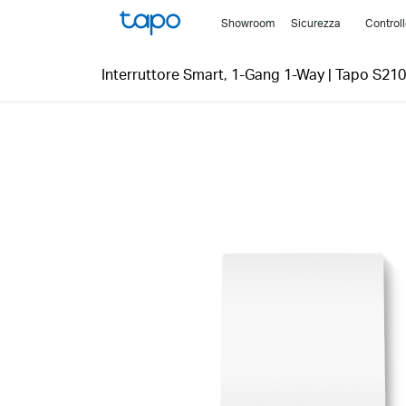
Click
Showroom
Sicurezza
Control
to
skip
Interruttore Smart, 1-Gang 1-Way
|
Tapo S210
the
navigation
bar