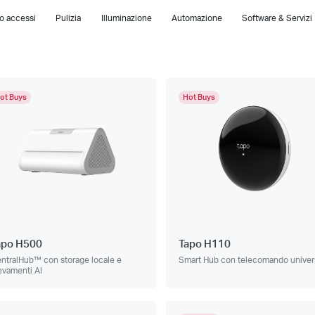
lo accessi
Pulizia
Illuminazione
Automazione
Software & Servizi
ot Buys
Hot Buys
apo H500
Tapo H110
ntralHub™ con storage locale e
Smart Hub con telecomando univer
levamenti AI