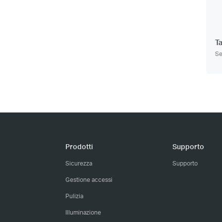
T
Se
Prodotti
Supporto
Sicurezza
Supporto
Gestione accessi
Pulizia
Illuminazione