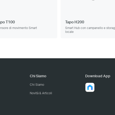
apo T100
Tapo H200
nsore di movimento Smart
Smart Hub con campanello e stora
locale
Chi Siamo
Download App
Chi Siamo
Novità & Articoli