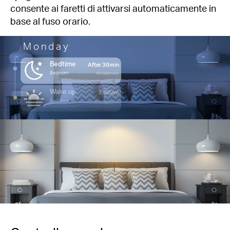
consente ai faretti di attivarsi automaticamente in
base al fuso orario.
Monday
Bedtime
After 30min
Bedroom
5% brightness
Wake up
7:00am
Bedroom
80% brightness