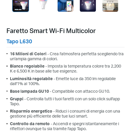
Faretto Smart Wi-Fi Multicolor
Tapo L630
16 Milioni di Colori
- Crea l'atmosfera perfetta scegliendo tra
un'ampia gamma di colori.
Bianco regolabile
- Imposta la temperatura colore tra 2,200
K e 6,500 K in base alle tue esigenze.
Luminosità regolabile
- Emette luce da 350 lm regolabile
dall'1% al 100%.
Base lampada GU10
- Compatibile con attacco GU10.
Gruppi
- Controlla tutti i tuoi faretti con un solo click sull'app
Tapo.
Risparmio energetico
- Riduci i consumi di energia con una
gestione più efficiente delle tue luci smart.
Controllo da remoto
- Accendi e spegni istantaneamente i
riflettori ovunque tu sia tramite l'app Tapo.