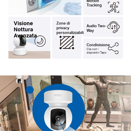
Motion
Tracking
Visione
Zone di
Audio Two-
privacy
Nottura
Way
personalizzabili
Avanzata
Condivisione
Clip con i
dispositivi Tapo