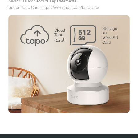
MicroSD Card venduta separatamente.
‡
Scopri Tapo Care:
https://www.tapo.com/tapocare/
Storage
Cloud
su
Tapo
MicroSD
‡
Care
Card