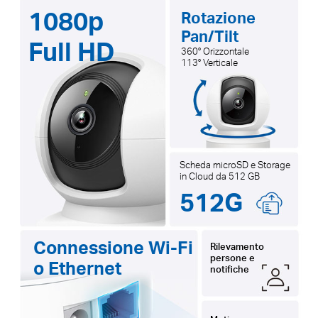
1080p
Rotazione
Pan/Tilt
Full HD
360° Orizzontale
113° Verticale
Scheda microSD e Storage
in Cloud da 512 GB
512G
Connessione Wi-Fi
Rilevamento
persone e
o Ethernet
notifiche