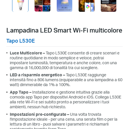
Lampadina LED Smart Wi-Fi multicolore
Tapo L530E
Luce Multicolore
–
Tapo L530E consente di creare scenari e
routine quotidiane in modo semplice e veloce, potrai
impostare luminosità, temperatura e anche colore, con una
gamma di 16,000,000 di tonalità tra cui scegliere.
LED a risparmio energetico
–
Tapo L530E raggiunge
intensità fino a 806 lumens (equiparabile a una lampadina a 60
watt) dimmerabile da
1% a 100%.
App Tapo
–
Installazione e gestione intuitiva grazie alla
comoda app Tapo per dispositivi Android e iOS. Collega L530E
alla rete Wi-Fi e sei subito pronto a personalizzare i tuoi
ambienti, nessun hub richiesto.
Impostazioni pre-configurate
–
Una volta trovata
l'impostazione ideale - per una cena, una serata film o per la
lettura di un libro - puoi salvare i parametri e richiamarli
rapidamente tramite l'app Tapo.