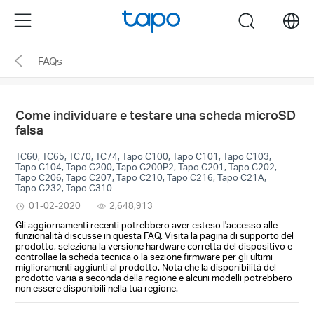
Click
Menu
search
to
skip
FAQs
the
navigation
bar
Come individuare e testare una scheda microSD
falsa
TC60, TC65, TC70, TC74, Tapo C100, Tapo C101, Tapo C103,
Tapo C104, Tapo C200, Tapo C200P2, Tapo C201, Tapo C202,
Tapo C206, Tapo C207, Tapo C210, Tapo C216, Tapo C21A,
Tapo C232, Tapo C310
01-02-2020
2,648,913
Gli aggiornamenti recenti potrebbero aver esteso l'accesso alle
funzionalità discusse in questa FAQ. Visita la pagina di supporto del
prodotto, seleziona la versione hardware corretta del dispositivo e
controllae la scheda tecnica o la sezione firmware per gli ultimi
miglioramenti aggiunti al prodotto. Nota che la disponibilità del
prodotto varia a seconda della regione e alcuni modelli potrebbero
non essere disponibili nella tua regione.