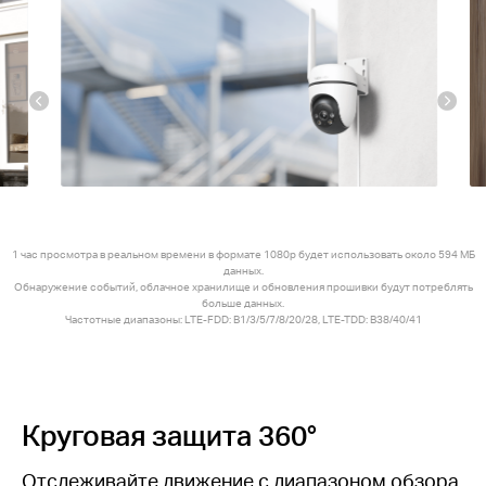
1 час просмотра в реальном времени в формате 1080p будет использовать около 594 МБ
данных.
Обнаружение событий, облачное хранилище и обновления прошивки будут потреблять
больше данных.
Частотные диапазоны: LTE-FDD: B1/3/5/7/8/20/28, LTE-TDD: B38/40/41
Круговая защита 360°
Отслеживайте движение с диапазоном обзора