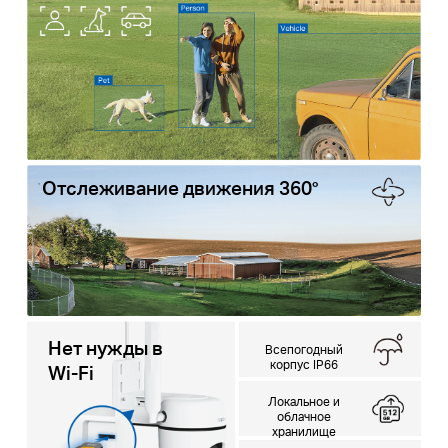
Отслеживание движения 360°
Нет нужды в
Всепогодный
корпус IP66
Wi-Fi
Локальное и
облачное
хранилище