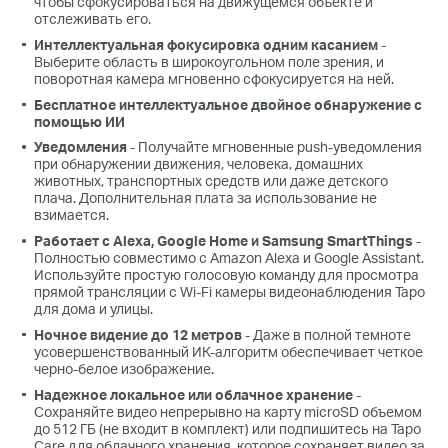
чтобы сфокусироваться на движущемся объекте и
отслеживать его.
Интеллектуальная фокусировка одним касанием
-
Выберите область в широкоугольном поле зрения, и
поворотная камера мгновенно сфокусируется на ней.
Бесплатное интеллектуальное двойное обнаружение с
помощью ИИ
Уведомления
- Получайте мгновенные push-уведомления
при обнаружении движения, человека, домашних
животных, транспортных средств или даже детского
плача. Дополнительная плата за использование не
взимается.
Работает с Alexa, Google Home и Samsung SmartThings
-
Полностью совместимо с Amazon Alexa и Google Assistant.
Используйте простую голосовую команду для просмотра
прямой трансляции с Wi-Fi камеры видеонаблюдения Tapo
для дома и улицы.
Ночное видение до 12 метров
- Даже в полной темноте
усовершенствованный ИК-алгоритм обеспечивает четкое
черно-белое изображение.
Надежное локальное или облачное хранение
-
Сохраняйте видео непрерывно на карту microSD объемом
до 512 ГБ (не входит в комплект) или подпишитесь на Tapo
Care для облачного хранения, которое сохраняет видео за