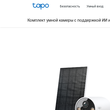
Click
Безопасность
Умный вход
to
skip
Комплект умной камеры с поддержкой ИИ 
the
navigation
bar