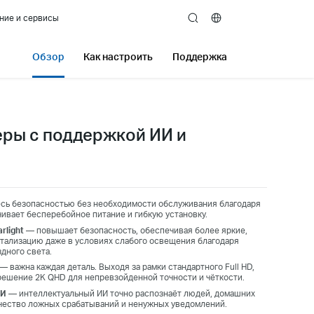
ние и сервисы
search
Обзор
Как настроить
Поддержка
еры с поддержкой ИИ и
сь безопасностью без необходимости обслуживания благодаря
чивает бесперебойное питание и гибкую установку.
rlight
— повышает безопасность, обеспечивая более яркие,
тализацию даже в условиях слабого освещения благодаря
дного света.
— важна каждая деталь. Выходя за рамки стандартного Full HD,
решение 2K QHD для непревзойденной точности и чёткости.
ИИ
— интеллектуальный ИИ точно распознаёт людей, домашних
чество ложных срабатываний и ненужных уведомлений.