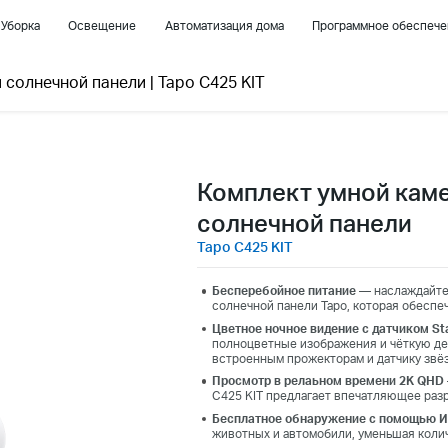
Уборка
Освещение
Автоматизация дома
Программное обеспече
и солнечной панели
|
Tapo C425 KIT
Комплект умной кам
солнечной панели
Tapo C425 KIT
Бесперебойное питание
— наслаждайте
солнечной панели Tapo, которая обеспе
Цветное ночное видение с датчиком Sta
полноцветные изображения и чёткую де
встроенным прожекторам и датчику звёз
Просмотр в релаьном времени 2K QHD
C425 KIT предлагает впечатляющее раз
Бесплатное обнаружение с помощью 
животных и автомобили, уменьшая коли