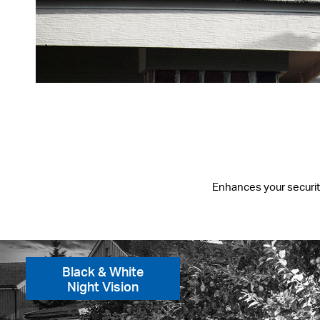
Enhances your security 
Black & White
Night Vision