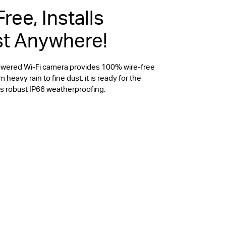
ree, Installs
t Anywhere!
owered Wi-Fi camera provides 100% wire-free
m heavy rain to fine dust, it is ready for the
ts robust IP66 weatherproofing.