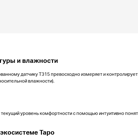
туры и влажности
ванному датчику T315 превосходно измеряет и контролирует
тносительной влажности).
е текущий уровень комфортности с помощью интуитивно понят
 экосистеме Tapo