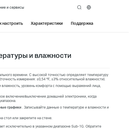
ние и сервисы
search
к настроить
Характеристики
Поддержка
ературы и влажности
льного времени. С высокой точностью определяет температуру
(точность измерения: ±0,54 ºF, ±3% относительной влажности).
и влажность, уровень комфорта с помощью выражений лица,
ое включение/выключение домашней электроники, когда
иапазона.
ные графики
. Записывайте данные о температуре и влажности и
на стол или закрепите на стене.
ает исключительно в указанном диапазоне Sub-1G. Обратите