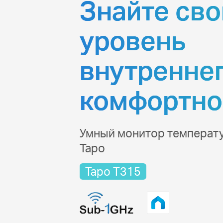
Знайте сво
уровень
внутренне
комфортно
Умный монитор температ
Tapo
Tapo T315