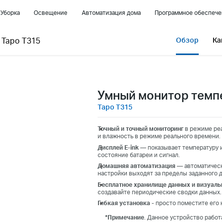
Уборка
Освещение
Автоматизация дома
Программное обеспече
|
Tapo T315
Обзор
Ка
Умный монитор темп
Tapo T315
Точный и точный мониторинг
в режиме реа
и влажность в режиме реального времени.
Дисплей E-ink
— показывает температуру 
состояние батареи и сигнал.
Домашняя автоматизация
— автоматическ
настройки выходят за пределы заданного д
Бесплатное хранилище данных и визуаль
создавайте периодические сводки данных.
Гибкая установка
- просто поместите его 
*Примечание
. Данное устройство работ