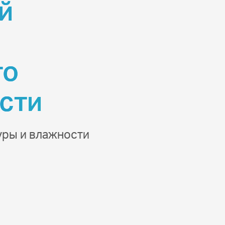
й
го
сти
уры и влажности