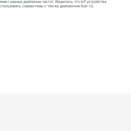
вают разные диапазоны частот. Убедитесь, что IoT-устройства
использовать, совместимы с тем же диапазоном Sub-1G.