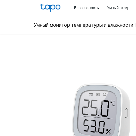
Click
Безопасность
Умный вход
to
skip
Умный монитор температуры и влажности
the
navigation
bar