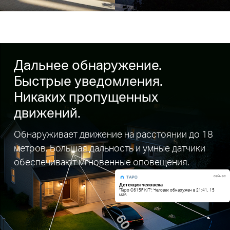
Дальнее обнаружение.
Быстрые уведомления.
Никаких пропущенных
движений.
Обнаруживает движение на расстоянии до 18
метров. Большая дальность и умные датчики
обеспечивают мгновенные оповещения.
сейчас
Детекция человека
"Tapo C615F KIT": Человек обнаружен в 21:41, 15
мая.