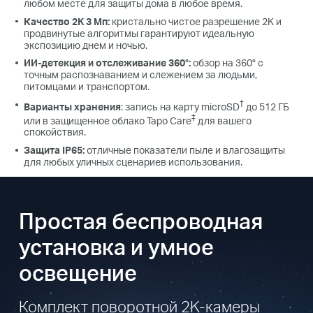
любом месте для защиты дома в любое время.
Качество 2K 3 Мп:
кристально чистое разрешение 2K и
продвинутые алгоритмы гарантируют идеальную
экспозицию днем и ночью.
ИИ-детекция и отслеживание 360°:
обзор на 360° с
точным распознаванием и слежением за людьми,
питомцами и транспортом.
†
Варианты хранения
: запись на карту microSD
до 512 ГБ
‡
или в защищенное облако Tapo Care
для вашего
спокойствия.
Защита IP65:
отличные показатели пыле и влагозащиты
для любых уличных сценариев использования.
Простая беспроводная
установка и умное
освещение
Комплект поворотной 2K-камеры