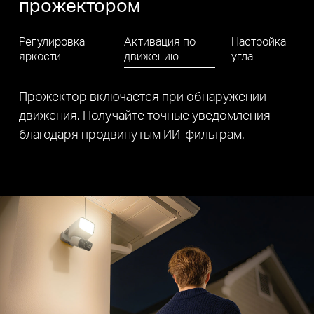
прожектором
Регулировка
Активация по
Настройка
яркости
движению
угла
Настраивайте зону мониторинга и
эффективность зарядки благодаря
регулируемому углу прожектора, камеры и
солнечной панели.
Регулируемый
прожектор