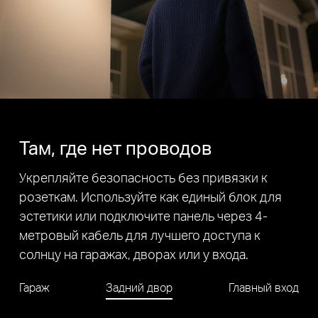
240° гориз. / 10° верт.
Автоотслеживание
360° гориз. /
130° верт.
Поле зрения камеры превышает механический диапазон поворота/наклона
Там, где нет проводов
Укрепляйте безопасность без привязки к
розеткам. Используйте как единый блок для
эстетики или подключите панель через 4-
метровый кабель для лучшего доступа к
солнцу на гаражах, дворах или у входа.
Гараж
Задний двор
Главный вход