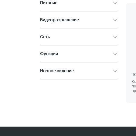
Питание
Видеоразрешение
Сеть
Функции
Ночное видение
T
Ко
по
пр