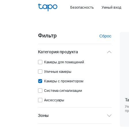
Click
Безопасность
Умный вход
to
skip
the
navigation
Фильтр
Сброс
bar
Категория продукта
Камеры для помещений
Уличные камеры
Камеры с прожектором
Система сигнализации
T
Аксессуары
Ум
пр
Зоны