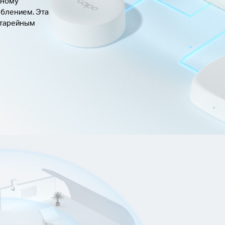
дному
еблением. Эта
атарейным