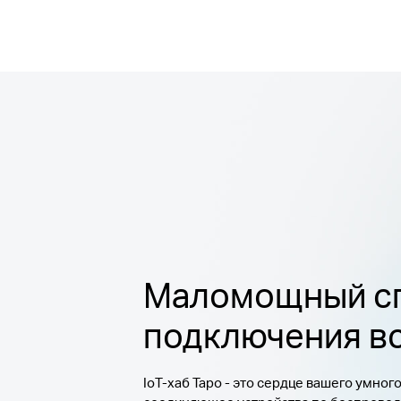
Маломощный с
подключения в
IoT-хаб Tapo - это сердце вашего умного