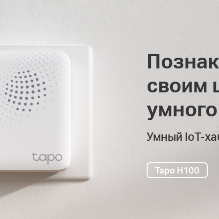
Познак
своим 
умного
Умный IoT-ха
Tapo H100