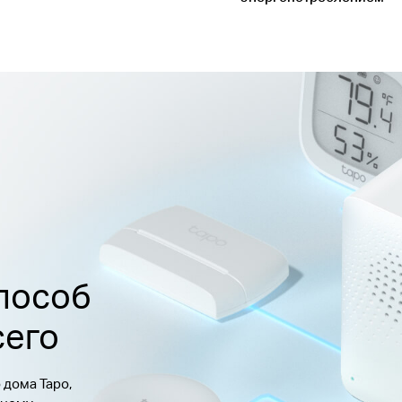
пособ
сего
 дома Tapo,