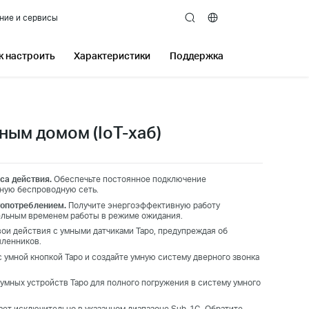
ние и сервисы
search
к настроить
Характеристики
Поддержка
ным домом (IoT-хаб)
са действия.
Обеспечьте постоянное подключение
ную беспроводную сеть.
гопотреблением.
Получите энергоэффективную работу
ельным временем работы в режиме ожидания.
ои действия с умными датчиками Tapo, предупреждая об
шленников.
с умной кнопкой Tapo и создайте умную систему дверного звонка
умных устройств Tapo для полного погружения в систему умного
ает исключительно в указанном диапазоне Sub-1G. Обратите