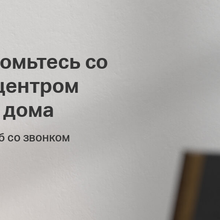
омьтесь со
центром
 дома
б со звонком