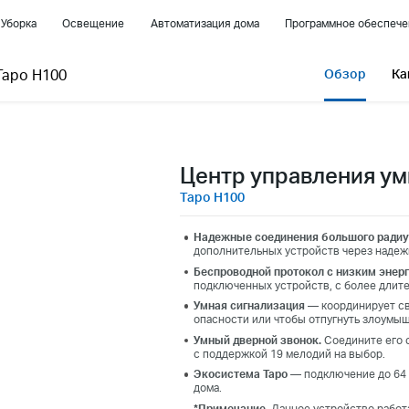
Уборка
Освещение
Автоматизация дома
Программное обеспече
Tapo H100
Обзор
Ка
Центр управления ум
Tapo H100
Надежные соединения большого радиу
дополнительных устройств через надеж
Беспроводной протокол с низким энер
подключенных устройств, с более длит
Умная сигнализация —
координирует св
опасности или чтобы отпугнуть злоумы
Умный дверной звонок.
Соедините его 
с поддержкой 19 мелодий на выбор.
Экосистема Tapo —
подключение до 64 
дома.
*Примечание
. Данное устройство работ