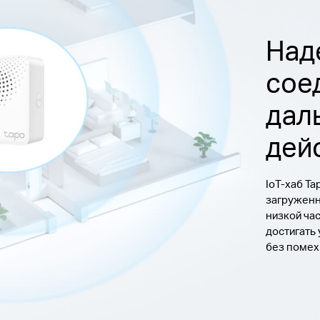
Над
сое
дал
дей
IoT-хаб T
загруженн
низкой ча
достигать
без помех.