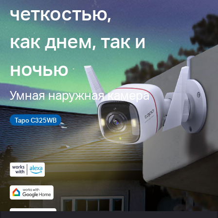
четкостью,
как днем, так и
ночью
Умная наружная камера
Tapo C325WB