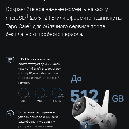
Сохраняйте все важные моменты на карту
1
microSD
(до 512 ГБ) или оформите подписку на
2
Tapo Care
для облачного сервиса после
бесплатного пробного периода.
512 ГБ
локальной памяти
соответствует до 356 часам
(около 14 дней) видеозаписи
в 2K QHD, что избавляет вас
До
от ограничений встроенной
памяти.
89
178
356
часов
часов
часов
128 ГБ
256 ГБ
512 ГБ
Получайте расширенные
уведомления со снимками,
зашифрованную защиту,
резервное копирование