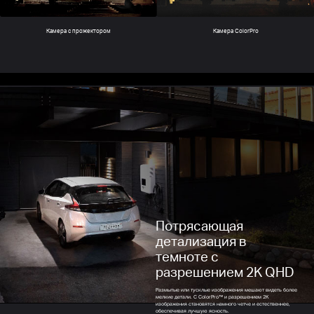
Камера ColorPro
Камера с прожектором
Потрясающая
детализация в
темноте с
разрешением 2K QHD
Размытые или тусклые изображения мешают видеть более
мелкие детали. С ColorPro™ и разрешением 2K
изображения становятся намного четче и естественнее,
обеспечивая лучшую ясность.