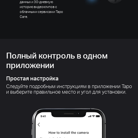
данных и 30-дневную
историю видеоклипов с
облачными сервисами Tapo
Care.
Полный контроль в одном
П
приложении
п
Простая настройка
У
Следуйте подробным инструкциям в приложении Tapo
Бы
и выберите правильное место и угол для установки.
мо
вр