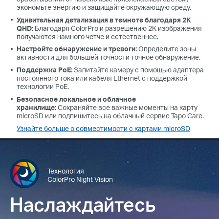
экономьте энергию и защищайте окружающую среду.
Удивительная
детализация в темноте благодаря 2K
QHD:
Благодаря ColorPro и разрешению 2K изображения
получаются намного четче и естественнее.
Настройте о
бнаружение и
тревоги:
Определите зоны
активности для большей точности точное обнаружение.
Поддержка
PoE:
Запитайте камеру с помощью адаптера
постоянного тока или кабеля Ethernet с поддержкой
технологии PoE.
Безопасное л
окальное и облачное
х
ранилище:
Сохраняйте все важные моменты на карту
microSD или подпишитесь на облачный сервис Tapo Care.
Узнайте больше о совместимости с картами microSD
Технология
ColorPro Night Vision
Наслаждайтесь