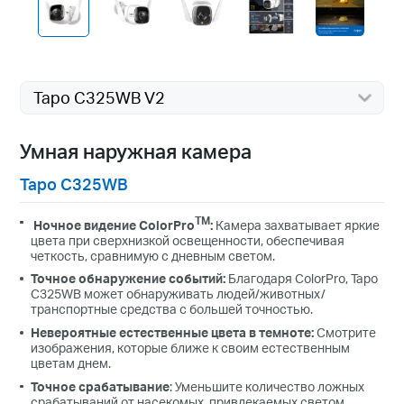
Tapo C325WB V2
Умная наружная камера
Tapo C325WB
TM
Ночное видение ColorPro
:
Камера захватывает яркие
цвета при сверхнизкой освещенности, обеспечивая
четкость, сравнимую с дневным светом.
Точное
обнаружение событий
:
Благодаря ColorPro, Tapo
C325WB может обнаруживать людей/животных/
транспортные средства с большей точностью.
Невероятные
естественные
цвета в темноте:
Смотрите
изображения, которые ближе к своим естественным
цветам днем.
Точное срабатывание
: Уменьшите количество ложных
срабатываний от насекомых, привлекаемых светом,