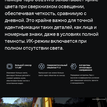
цвета при сверхнизком освещении,
обеспечивая четкость, сравнимую с
дневной. Это крайне важно для точной
идентификации таких деталей, как лица и
номерные знаки, даже в условиях полной
темноты. ИК-режим включается при
полном отсутствии света.
Большой сенсор
Сверхсветосильный
Алгоритмы
1/1,88"
объектив F1.0
оптимизации
изображения
Улавливает больше света,
Пропускает как можно больше
Передовые алгоритмы Tapo с
фиксирует больше деталей и
света через объектив на сенсор.
высоким коэффициентом усиления
снижает уровень шума,
для повышения четкости, яркости
обеспечивая более чистое и
и насыщенности.
качественное видео.