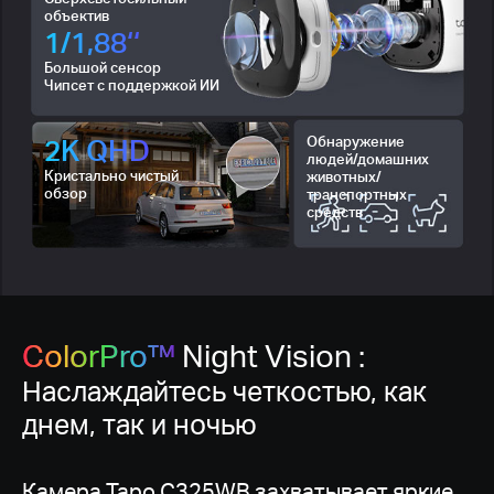
объектив
1/1,88‘‘
Большой сенсор
Чипсет с поддержкой ИИ
2K QHD
Обнаружение
людей/домашних
Кристально чистый
животных/
обзор
транспортных
средств
ColorPro™
Night Vision :
Наслаждайтесь четкостью, как
днем, так и ночью
Камера Tapo C325WB захватывает яркие