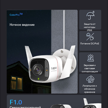
TM
ColorPro
Защита от
Ночное видение
непогоды
IP66
Питание DC/PoE
Звуковая и
световая
сигнализация
Локальное и
облачное
хранение
F1.0
Сверхсветосильный